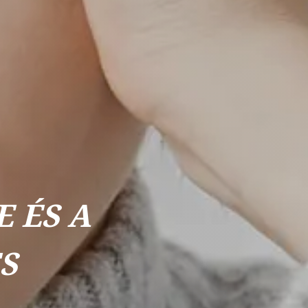
E ÉS A
S