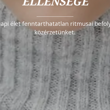
ELLENSÉGE
pi élet fenntarthatatlan ritmusai befol
közérzetünket.